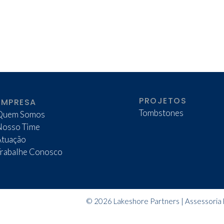
PROJETOS
EMPRESA
Tombstones
Quem Somos
Nosso Time
Atuação
Trabalhe Conosco
© 2026 Lakeshore Partners | Assessoria F