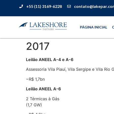
+55 (11) 3169-6228
contato@lakepar.co
PÁGINA INICIAL
2017
Leilão ANEEL A-4 e A-6
Assessoria Vila Piauí, Vila Sergipe e Vila Rio
~R$ 1,7bn
Leilão ANEEL A-6
2 Térmicas à Gás
(1,7 GW)