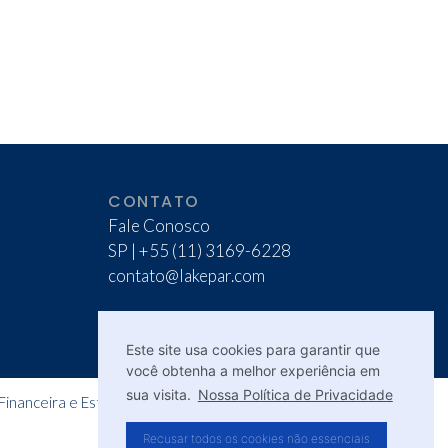
CONTATO
Fale Conosco
SP | +55 (11) 3169-6228
contato@lakepar.com
Este site usa cookies para garantir que
você obtenha a melhor experiência em
sua visita.
Nossa Política de Privacidade
inanceira e Estratégica. Todos os Direitos Reservados.
Recusar todos os cookies não essenciais