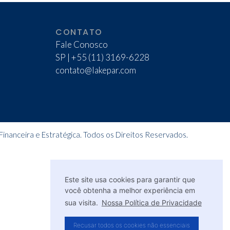
CONTATO
Fale Conosco
SP | +55 (11) 3169-6228
contato@lakepar.com
inanceira e Estratégica. Todos os Direitos Reservados.
Este site usa cookies para garantir que
você obtenha a melhor experiência em
sua visita.
Nossa Política de Privacidade
Recusar todos os cookies não essenciais