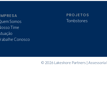
PROJETOS
EMPRESA
Tombstones
Quem Somos
Nosso Time
Atuação
Trabalhe Conosco
© 2026 Lakeshore Partners | Assessoria F