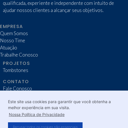
qualificada, experiente e independente com intuito de
ajudar nossos clientes a alcançar seus objetivos.
EMPRESA
Quem Somos
Nosso Time
Atuação
Trabalhe Conosco
PROJETOS
Tombstones
CONTATO
Fale Conosco
SP | +55 (11) 3169-6228
Este site usa cookies para garantir que você obtenha a
contato@lakepar.com
melhor experiência em sua visita.
Nossa Política de Privacidade
Recusar todos os cookies não essenciais